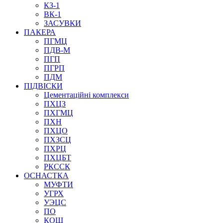
КЗ-1
ВК-1
ЗАСУВКИ
ПАКЕРА
ПГМЦ
ПДВ-М
ПГП
ПГРП
ПДМ
ПІДВІСКИ
Цементаційні комплекси
ПХЦЗ
ПХГМЦ
ПХН
ПХЦО
ПХЗСЦ
ПХРЦ
ПХЦБТ
РКССК
ОСНАСТКА
МУФТИ
УГРХ
УЭЦС
ПО
КОШ