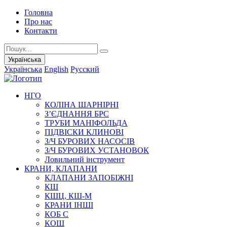
Головна
Про нас
Контакти
Українська
Українська
English
Русский
НГО
КОЛІНА ШАРНІРНІ
З’ЄДНАННЯ БРС
ТРУБИ МАНІФОЛЬДА
ПІДВІСКИ КЛИНОВІ
З/Ч БУРОВИХ НАСОСІВ
З/Ч БУРОВИХ УСТАНОВОК
Ловильний інструмент
КРАНИ, КЛАПАНИ
КЛАПАНИ ЗАПОБІЖНІ
КШ
КШЦ, КШ-М
КРАНИ ІНШІ
КОБ С
КОШ