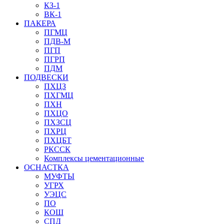
КЗ-1
ВК-1
ПАКЕРА
ПГМЦ
ПДВ-М
ПГП
ПГРП
ПДМ
ПОДВЕСКИ
ПХЦЗ
ПХГМЦ
ПХН
ПХЦО
ПХЗСЦ
ПХРЦ
ПХЦБТ
РКССК
Комплексы цементационные
ОСНАСТКА
МУФТЫ
УГРХ
УЭЦС
ПО
КОШ
СПД