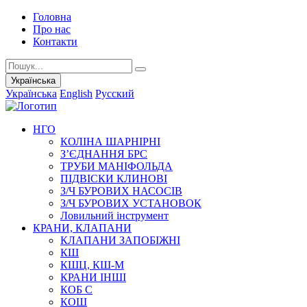
Головна
Про нас
Контакти
Українська
Українська
English
Русский
НГО
КОЛІНА ШАРНІРНІ
З’ЄДНАННЯ БРС
ТРУБИ МАНІФОЛЬДА
ПІДВІСКИ КЛИНОВІ
З/Ч БУРОВИХ НАСОСІВ
З/Ч БУРОВИХ УСТАНОВОК
Ловильний інструмент
КРАНИ, КЛАПАНИ
КЛАПАНИ ЗАПОБІЖНІ
КШ
КШЦ, КШ-М
КРАНИ ІНШІ
КОБ С
КОШ