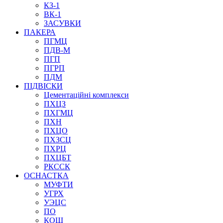
КЗ-1
ВК-1
ЗАСУВКИ
ПАКЕРА
ПГМЦ
ПДВ-М
ПГП
ПГРП
ПДМ
ПІДВІСКИ
Цементаційні комплекси
ПХЦЗ
ПХГМЦ
ПХН
ПХЦО
ПХЗСЦ
ПХРЦ
ПХЦБТ
РКССК
ОСНАСТКА
МУФТИ
УГРХ
УЭЦС
ПО
КОШ