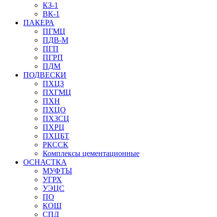
КЗ-1
ВК-1
ПАКЕРА
ПГМЦ
ПДВ-М
ПГП
ПГРП
ПДМ
ПОДВЕСКИ
ПХЦЗ
ПХГМЦ
ПХН
ПХЦО
ПХЗСЦ
ПХРЦ
ПХЦБТ
РКССК
Комплексы цементационные
ОСНАСТКА
МУФТЫ
УГРХ
УЭЦС
ПО
КОШ
СПД