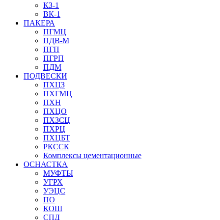
КЗ-1
ВК-1
ПАКЕРА
ПГМЦ
ПДВ-М
ПГП
ПГРП
ПДМ
ПОДВЕСКИ
ПХЦЗ
ПХГМЦ
ПХН
ПХЦО
ПХЗСЦ
ПХРЦ
ПХЦБТ
РКССК
Комплексы цементационные
ОСНАСТКА
МУФТЫ
УГРХ
УЭЦС
ПО
КОШ
СПД