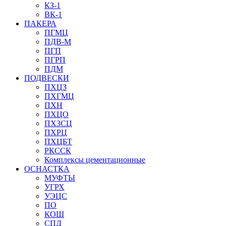
КЗ-1
ВК-1
ПАКЕРА
ПГМЦ
ПДВ-М
ПГП
ПГРП
ПДМ
ПОДВЕСКИ
ПХЦЗ
ПХГМЦ
ПХН
ПХЦО
ПХЗСЦ
ПХРЦ
ПХЦБТ
РКССК
Комплексы цементационные
ОСНАСТКА
МУФТЫ
УГРХ
УЭЦС
ПО
КОШ
СПД